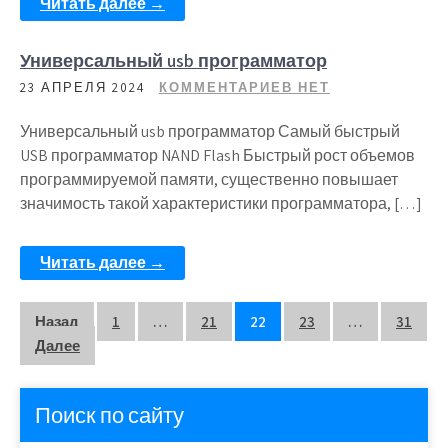
Читать далее →
Универсальный usb программатор
23 АПРЕЛЯ 2024
КОММЕНТАРИЕВ НЕТ
Универсальный usb программатор Самый быстрый
USB программатор NAND Flash Быстрый рост объемов
программируемой памяти, существенно повышает
значимость такой характеристики программатора, […]
Читать далее →
Пагинация
Назад
1
…
21
22
23
…
31
Далее
записей
Поиск по сайту