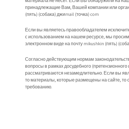
материала не несет. Если Вы обнаружили на на
принадлежащие Вам, Вашей компании или орган
(пять) (собака) джиmail (точка) com
Если вы являетесь правообладателем исключите
с использованием на нашем ресурсе, мы просим
электронном виде
на почту mikushkin (пять) (соб
Согласно действующим нормам законодательств
вопросы в рамках досудебного (претензионного 
рассматриваются незамедлительно. Если вы явл
то материалы, которые размещены на сайте, то
требованию.