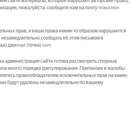
шем сайте материалы, которые нарушают авторские права,
изации, пожалуйста, сообщите нам
на почту mikushkin
льных прав, и ваши права каким-то образом нарушаются
 незамедлительно сообщать об этом письмом в
ака) джиmail (точка) com
а администрация сайта готова рассмотреть спорные
или иного) порядка урегулирования. Претензии и жалобы
яетесь правообладателем исключительных прав на какие-
 они будут удалены незамедлительно по вашему