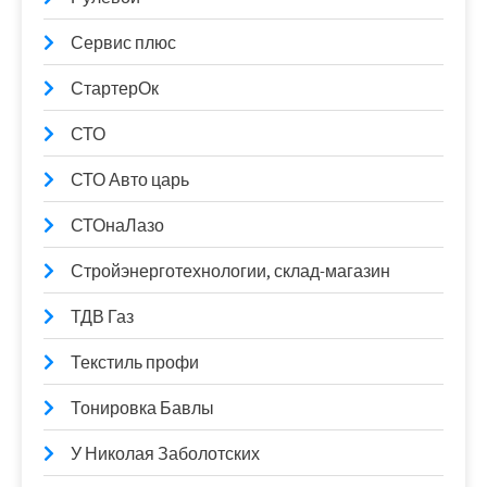
Сервис плюс
СтартерОк
СТО
СТО Авто царь
СТОнаЛазо
Стройэнерготехнологии, склад-магазин
ТДВ Газ
Текстиль профи
Тонировка Бавлы
У Николая Заболотских