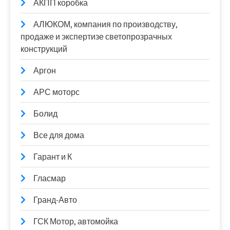
АКПП коробка
АЛЮКОМ, компания по производству,
продаже и экспертизе светопрозрачных
конструкций
Аргон
АРС моторс
Болид
Все для дома
Гарант и К
Гласмар
Гранд-Авто
ГСК Мотор, автомойка