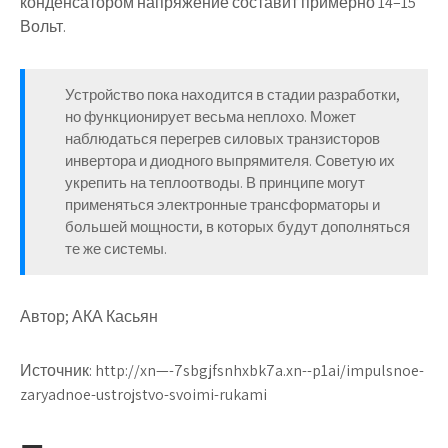
конденсатором напряжение составит примерно 14–15
Вольт.
Устройство пока находится в стадии разработки,
но функционирует весьма неплохо. Может
наблюдаться перегрев силовых транзисторов
инвертора и диодного выпрямителя. Советую их
укрепить на теплоотводы. В принципе могут
применяться электронные трансформаторы и
большей мощности, в которых будут дополняться
те же системы.
Автор; АКА Касьян
Источник:
http://xn—-7sbgjfsnhxbk7a.xn--p1ai/impulsnoe-
zaryadnoe-ustrojstvo-svoimi-rukami