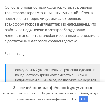
Основные мощностные характеристики у моделей
трансформаторов это 40, 60, 105, 150 и 210Вт. Схема
подключения недиммируемых электронных
трансформаторов выглядит так. Но напоминаем, что
работы по подключению электрооборудования
должны выполнять квалифицированные специалисты
с достаточным для этого уровнем допуска.
6 лет назад
самодельный умножитель напряжения. сделан на
конденсаторах гриншитах емкостью 470пФ и
напряжением в 30кВ. входное напряжение берется
со строчника примерно 30-35кВ. диоды в
Этот веб-сайт использует файлы cookie для улучшения
умножителе типа 2Ц106Г.
пользовательского опыта. Продолжая пользоваться сайтом, вы даете
согласие на использование файлов cookie.
OK