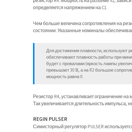
резистор R4. Мощность на разъёме X1, завис
определяется напряжением на C1.
Чем больше величина сопротивления на рези
состоянии. Указанные номиналы обеспечива
Для достижения плавности, используют
р
обеспечивают плавность работы при мини
будет с провалами (яркость лампы увеличи
превышает 30 В, а на R2 большое сопроти
мощность равна 0.
Резистор R4, устанавливает ограничение на м
Так увеличивается длительность импульса, не
REGIN PULSER
Симисторный регулятор PULSER используется