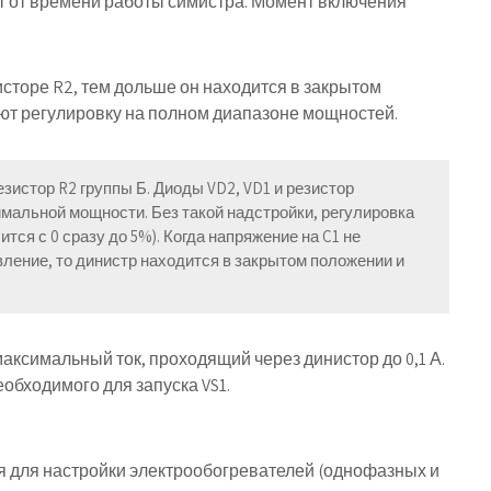
ит от времени работы симистра. Момент включения
сторе R2, тем дольше он находится в закрытом
ют регулировку на полном диапазоне мощностей.
езистор R2 группы Б
. Диоды VD2, VD1 и резистор
мальной мощности. Без такой надстройки, регулировка
тся с 0 сразу до 5%). Когда напряжение на C1 не
вление, то динистр находится в закрытом положении и
аксимальный ток, проходящий через динистор до 0,1 А.
обходимого для запуска VS1.
 для настройки электрообогревателей (однофазных и