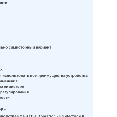
ости
льно симисторный вариант
ах
я использовать все преимущества устройства
рименения
на симисторе
 регулирования
ности
 ::
ства PMA и CD Automation – BG electric e.K