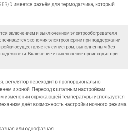
ER/D имеется разъём для термодатчика, который
тся включением и выключением электрообогревателя
еспечивается экономия электроэнергии при поддержании
стройки осуществляется синистром, выполненным без
 надёжности. Включение и выключение происходит при
я, регулятор переходит в пропорционально-
нем и зоной. Переход к штатным настройкам
ном изменении окружающей температуры используется
еханизм даёт возможность настройки ночного режима.
хфазная или однофазная.