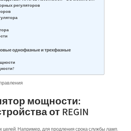
орных регуляторов
торов
гулятора
тора
ости
ровые однофазные и трехфазные
ощности
щности?
управления
ятор мощности:
стройства от REGIN
х целей. Например, для продления срока службы ламп.