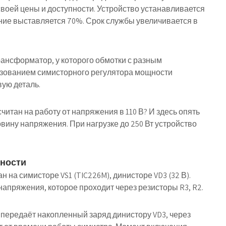
своей цены и доступности. Устройство устанавливается
ие выставляется 70%. Срок службы увеличивается в
рансформатор, у которого обмотки с разным
льзованием симисторного регулятора мощности
ую деталь.
читан на работу от напряжения в 110 В? И здесь опять
овину напряжения. При нагрузке до 250 Вт устройство
щности
 на симисторе VS1 (TIC226M), динисторе VD3 (32 В).
напряжения, которое проходит через резисторы R3, R2.
1 передаёт накопленный заряд динистору VD3, через