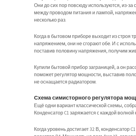
Они до сих пор повсюду используются, из-за 
между проводом питания и лампой, напряжен
несколько раз.
Когда в бытовом приборе выходит из строя т
напряжением, они не сгорают обе. И с испо
поставив половину напряжения, получим жив
Купили бытовой прибор заграницей, а он расс
поможет регулятор мощности
, выставив пол
не оснащается радиатором.
Схема симисторного регулятора мо
Ещё одни вариант классической схемы, собран
Конденсатор C1 заряжается с каждой волной 
Когда уровень достигает 32 В, конденсатор C