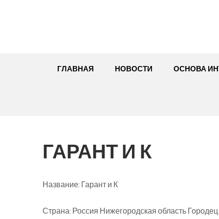
Перейти
к
содержимому
ГЛАВНАЯ
НОВОСТИ
ОСНОВА ИН
ГАРАНТ И К
Название:
Гарант и К
Страна:
Россия Нижегородская область Городец Н