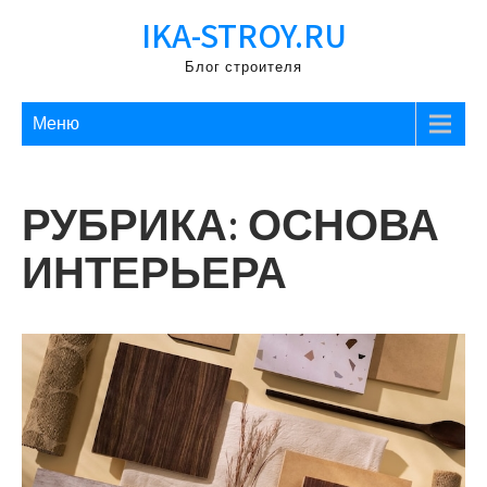
Перейти
IKA-STROY.RU
к
содержимому
Блог строителя
Меню
РУБРИКА:
ОСНОВА
ИНТЕРЬЕРА