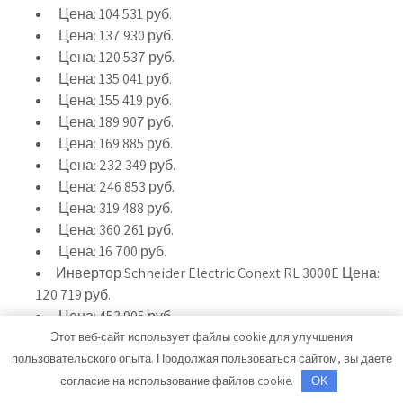
Цена:
104 531
руб.
Цена:
137 930
руб.
Цена:
120 537
руб.
Цена:
135 041
руб.
Цена:
155 419
руб.
Цена:
189 907
руб.
Цена:
169 885
руб.
Цена:
232 349
руб.
Цена:
246 853
руб.
Цена:
319 488
руб.
Цена:
360 261
руб.
Цена:
16 700
руб.
Инвертор Schneider Electric Conext RL 3000E Цена:
120 719
руб.
Цена:
453 905
руб.
Цена:
451 415
руб.
Этот веб-сайт использует файлы cookie для улучшения
Цена:
436 179
руб.
пользовательского опыта. Продолжая пользоваться сайтом, вы даете
Цена:
433 154
руб.
согласие на использование файлов cookie.
OK
Цена:
400 614
руб.