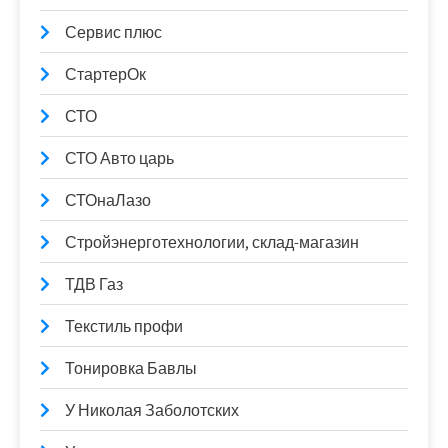
Сервис плюс
СтартерОк
СТО
СТО Авто царь
СТОнаЛазо
Стройэнерготехнологии, склад-магазин
ТДВ Газ
Текстиль профи
Тонировка Бавлы
У Николая Заболотских