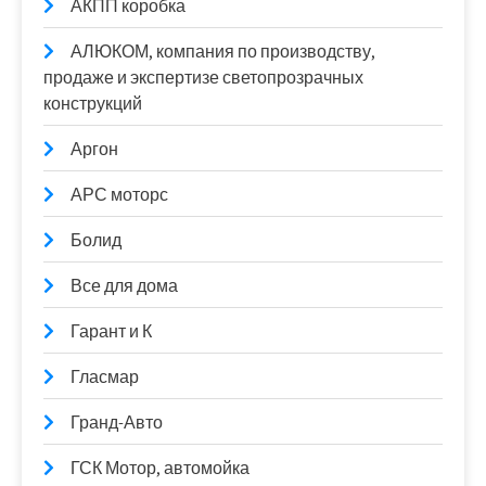
АКПП коробка
АЛЮКОМ, компания по производству,
продаже и экспертизе светопрозрачных
конструкций
Аргон
АРС моторс
Болид
Все для дома
Гарант и К
Гласмар
Гранд-Авто
ГСК Мотор, автомойка