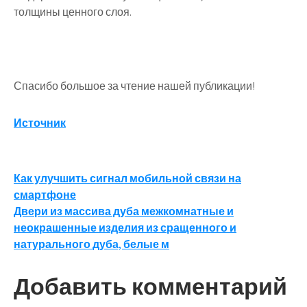
толщины ценного слоя.
Спасибо большое за чтение нашей публикации!
Источник
Навигация
Как улучшить сигнал мобильной связи на
смартфоне
по
Двери из массива дуба межкомнатные и
записям
неокрашенные изделия из сращенного и
натурального дуба, белые м
Добавить комментарий