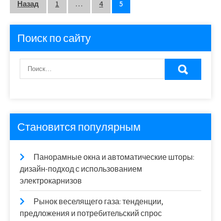
Пагинация
Назад
1
…
4
5
записей
Поиск по сайту
Становится популярным
Панорамные окна и автоматические шторы:
дизайн-подход с использованием
электрокарнизов
Рынок веселящего газа: тенденции,
предложения и потребительский спрос