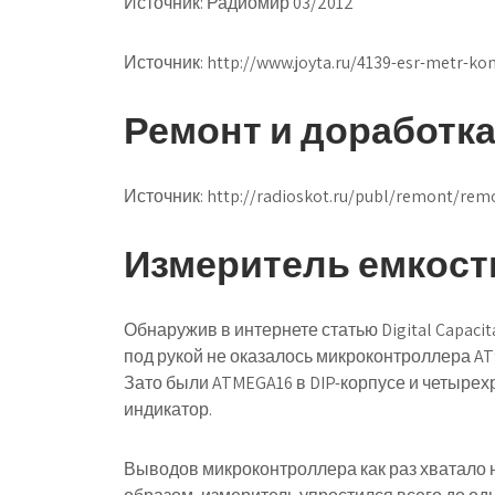
Источник: Радиомир 03/2012
Источник:
http://www.joyta.ru/4139-esr-metr-k
Ремонт и доработк
Источник:
http://radioskot.ru/publ/remont/rem
Измеритель емкост
Обнаружив в интернете статью Digital Capacit
под рукой не оказалось микроконтроллера A
Зато были ATMEGA16 в DIP-корпусе и четыр
индикатор.
Выводов микроконтроллера как раз хватало н