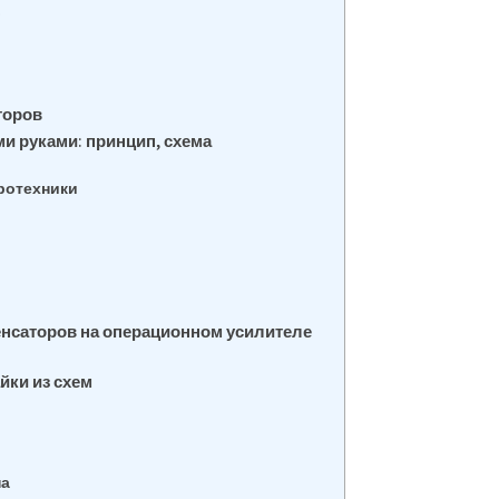
в
торов
и руками: принцип, схема
ротехники
енсаторов на операционном усилителе
йки из схем
на