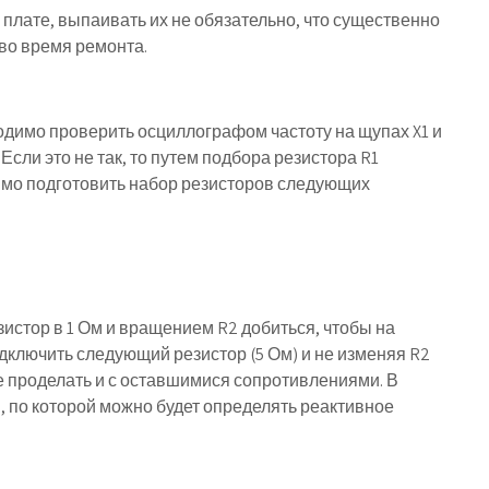
плате, выпаивать их не обязательно, что существенно
во время ремонта.
одимо проверить осциллографом частоту на щупах X1 и
Если это не так, то путем подбора резистора R1
имо подготовить набор резисторов следующих
зистор в 1 Ом и вращением R2 добиться, чтобы на
дключить следующий резистор (5 Ом) и не изменяя R2
е проделать и с оставшимися сопротивлениями. В
й, по которой можно будет определять реактивное