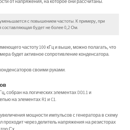
сти от напряжения, на которое они рассчитаны.
 уменьшается с повышением частоты. К примеру, при
я составляющая будет не более 0,2 Ом.
еющего частоту 100 кГц и выше, можно полагать, что
мера будет активное сопротивление конденсатора.
 конденсаторов своими руками
.
ров
ц, собран на логических элементах DD1.1 и
епью на элементах R1 и C1.
 увеличения мощности импульсов с генератора в схему
л проходит через делитель напряжения на резисторах
тор Сх.