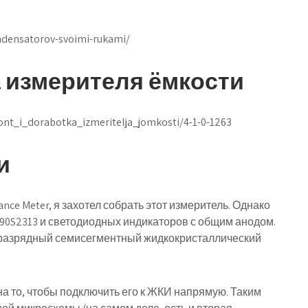
ondensatorov-svoimi-rukami/
а измерителя ёмкости
ont_i_dorabotka_izmeritelja_jomkosti/4-1-0-1263
и
ance Meter, я захотел собрать этот измеритель. Однако
T90S2313 и светодиодных индикаторов с общим анодом.
ехразрядный семисегментный жидкокристаллический
а то, чтобы подключить его к ЖКИ напрямую. Таким