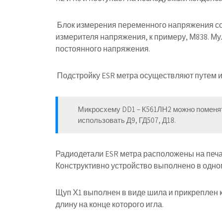
Блок измерения переменного напряжения сод
измерителя напряжения, к примеру, М838. М
постоянного напряжения.
Подстройку ESR метра осуществляют путем 
Микросхему DD1 – К561ЛН2 можно поменят
использовать Д9, ГД507, Д18.
Радиодетали ESR метра расположены на печа
Конструктивно устройство выполнено в одно
Щуп Х1 выполнен в виде шила и прикреплен к 
длину на конце которого игла.