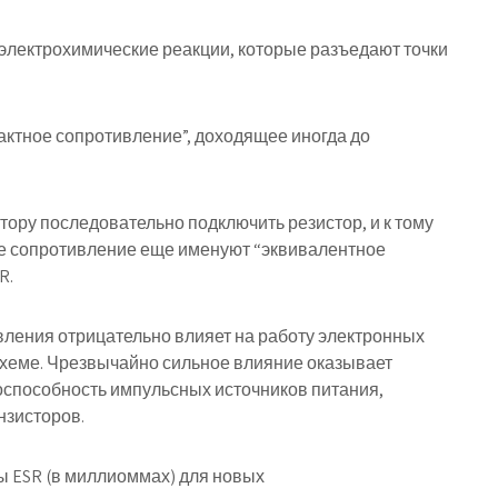
 электрохимические реакции, которые разъедают точки
тактное сопротивление”, доходящее иногда до
тору последовательно подключить резистор, и к тому
кое сопротивление еще именуют “эквивалентное
R.
ления отрицательно влияет на работу электронных
 схеме. Чрезвычайно сильное влияние оказывает
оспособность импульсных источников питания,
нзисторов.
ы ESR (в миллиоммах) для новых