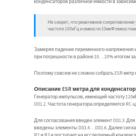
конденсаторов различной емкости в зависимо
Не секрет, что реактивное сопротивление
частоте 100кГц и емкости 10мкФ емкостна
Замеряя падение переменного напряжения им
при погрешности в районе 10…20% итогом за
Поэтому совсем не сложно собрать
ESR метр
Описание ESR метра для конденсато
Генератор импульсов, имеющий частоту 120кГ
DD1.2. Частота генератора определяется RC-ц
Для согласования введен элемент DD1.3. Для
введены элементы DD1.4…DD1.6. Далее сигна
R2 и R3 и поступает на исследуемый конденса