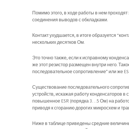
Помимо этого, в ходе работы в нем проходят
соединения выводов с обкладками.
Контакт ухудшается, в итоге образуется “кон
нескольких десятков Ом.
Это точно также, если к исправному конденса
же этот резистор размещен внутри него. Та
последовательное сопротивление” или же ES
Существование последовательного сопротив
устройств, искажая работу конденсаторов в
повышенное ESR (порядка 3…5 Ом) на работ
приводя к сгоранию дорогих микросхем и тра
Ниже в таблице приведены средние величин