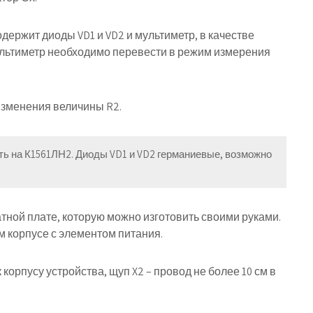
ержит диоды VD1 и VD2 и мультиметр, в качестве
ультиметр необходимо перевести в режим измерения
изменения величины R2.
ь на К1561ЛН2. Диоды VD1 и VD2 германиевые, возможно
тной плате, которую можно изготовить своими руками.
м корпусе с элементом питания.
корпусу устройства, щуп X2 – провод не более 10 см в