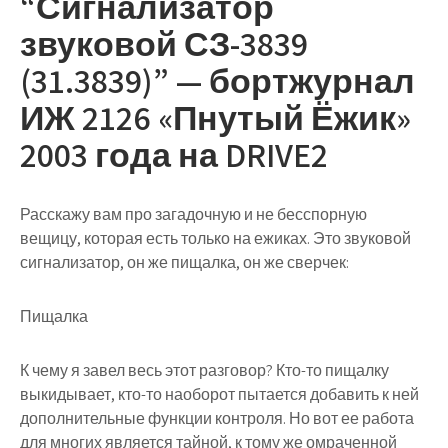
“Сигнализатор
звуковой СЗ-3839
(31.3839)” — бортжурнал
ИЖ 2126 «Пнутый Ёжик»
2003 года на DRIVE2
Расскажу вам про загадочную и не бесспорную
вещицу, которая есть только на ежиках. Это звуковой
сигнализатор, он же пищалка, он же сверчек:
Пищалка
К чему я завел весь этот разговор? Кто-то пищалку
выкидывает, кто-то наоборот пытается добавить к ней
дополнительные функции контроля. Но вот ее работа
для многих является тайной, к тому же омраченной