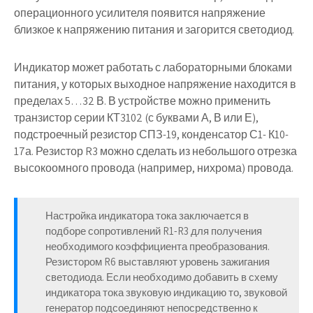
операционного усилителя появится напряжение
близкое к напряжению питания и загорится светодиод.
Индикатор может работать с лабораторными блоками
питания, у которых выходное напряжение находится в
пределах 5…32 В. В устройстве можно применить
транзистор серии КТ3102 (с буквами А, В или Е),
подстроечный резистор СПЗ-19, конденсатор С1- К10-
17а. Резистор R3 можно сделать из небольшого отрезка
высокоомного провода (например, нихрома) провода.
Настройка индикатора тока заключается в
подборе сопротивлений R1-R3 для получения
необходимого коэффициента преобразования.
Резистором R6 выставляют уровень зажигания
светодиода. Если необходимо добавить в схему
индикатора тока звуковую индикацию то, звуковой
генератор подсоединяют непосредственно к