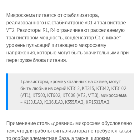
Микросхема питается от стабилизатора,
реализованного на стабилитроне VD1 и транзисторе
VT2. Резисторы R1, R4 ограничивают рассеиваемую
транзистором мощность, конденсатор С1 снижает
уровень пульсаций питающего микросхему
напряжения, которые могут быть значительными при
перегрузке блока питания.
Транзисторы, кроме указанных на схеме, могут
быть любые из серий КТ312, КТ315, КТ342, КТ3102
(VT1), КТ503, КТ602, КТ608 (VT2, ѴТЗ), микросхема
– K133J1A3, K136J1A3, К555ЛАЗ, КР1533ЛАЗ.
Применение столь «древних» микросхем обусловлено
тем, что для работы сигнализатора не требуется какая-
то особая элементная база, а также широким