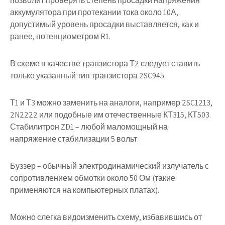
позволит проверять степень просадки напряжения
аккумулятора при протекании тока около 10А,
допустимый уровень просадки выставляется, как и
ранее, потенциометром
R1
.
В схеме в качестве транзистора
Т2
следует ставить
только указанный тип транзистора 2SC945.
Т1
и
Т3
можно заменить на аналоги, например 2SC1213,
2N2222 или подобные им отечественные КТ315, КТ503.
Стабилитрон
ZD1
– любой маломощный на
напряжение стабилизации 5 вольт.
Буззер
– обычный электродинамический излучатель с
сопротивлением обмотки около 50 Ом (такие
применяются на компьютерных платах).
Можно слегка видоизменить схему, избавившись от