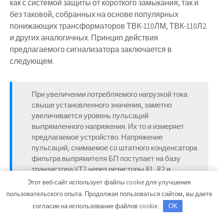
как с системой защиты от короткого замыкания, так и
без таковой, собранных на основе популярных
понижающих трансформаторов ТВК-110ЛМ, ТВК-110Л2
и других аналогичных. Принцип действия
предлагаемого сигнализатора заключается в
следующем.
При увеличении потребляемого нагрузкой тока
свыше установленного значения, заметно
увеличивается уровень пульсаций
выпрямленного напряжения. Их то и измеряет
предлагаемое устройство. Напряжение
пульсаций, снимаемое со штатного конденсатора
фильтра выпрямителя БП поступает на базу
транзистора VТ2 через резисторы R1, R2 и
разделительный конденсатор С1.
Этот веб-сайт использует файлы cookie для улучшения
пользовательского опыта. Продолжая пользоваться сайтом, вы даете
согласие на использование файлов cookie.
OK
Колебания, усиленные этим транзистором,