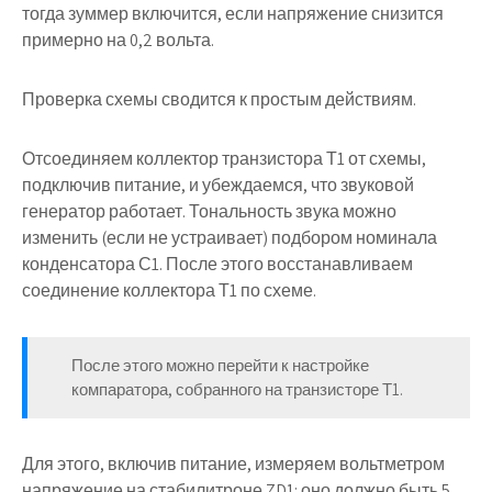
тогда зуммер включится, если напряжение снизится
примерно на 0,2 вольта.
Проверка схемы сводится к простым действиям.
Отсоединяем коллектор транзистора
Т1
от схемы,
подключив питание, и убеждаемся, что звуковой
генератор работает. Тональность звука можно
изменить (если не устраивает) подбором номинала
конденсатора
С1
. После этого восстанавливаем
соединение коллектора
Т1
по схеме.
После этого можно перейти к настройке
компаратора, собранного на транзисторе
Т1
.
Для этого, включив питание, измеряем вольтметром
напряжение на стабилитроне
ZD1
: оно должно быть 5