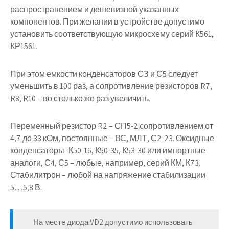
распространением и дешевизной указанных
компонентов. При желании в устройстве допустимо
установить соответствующую микросхему серий К561,
КР1561.
При этом емкости конденсаторов СЗ и С5 следует
уменьшить в 100 раз, а сопротивление резисторов R7,
R8, R10 – во столько же раз увеличить.
Переменный резистор R2 – СП5-2 сопротивлением от
4,7 до 33 кОм, постоянные – ВС, МЛТ, С2-23. Оксидные
конденсаторы -К50-16, К50-35, К53-30 или импортные
аналоги, С4, С5 – любые, например, серий КМ, К73.
Стабилитрон – любой на напряжение стабилизации
5…5,8 В.
На месте диода VD2 допустимо использовать