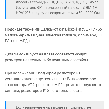
любой из серий Д223, КД105, КД209, КД521, КД522.
Излучатель BF1 – телефонный капсюль ДЭМ-4М,
НРА1206 или другой сопротивлением 50…3000 Ом.
Подойдет также «пищалка» от китайской игрушки либо
малогабаритная динамическая головка, к примеру, 0,1
ГД-17, 0.25ГД-1.
Детали монтируют на плате соответствующих
размеров навесным либо печатным способом.
При налаживании подбором резистора R1
устанавливают напряжение 8…12 В на коллекторе
транзистора VT2, резистором R9 -громкость звукового
сигнала, резистором R10 – его тональность.
Если напряжение на выходе выпрямителя не