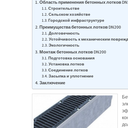
Область применения бетонных лотков DN
Строительстве
Сельском хозяйстве
Городской инфраструктуре
Преимущества бетонных лотков DN200
Долговечность
Устойчивость к механическим повреж
Экологичность
Монтаж бетонных лотков DN200
Подготовка основания
Установка лотков
Соединение лотков
Засыпка и уплотнение
Заключение
Бе
эл
эф
ко
до