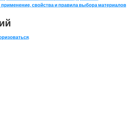
: применение, свойства и правила выбора материалов
ий
оризоваться
.