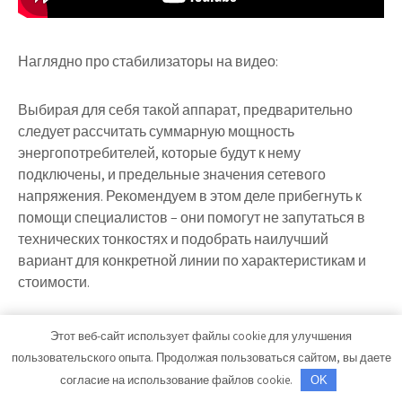
Наглядно про стабилизаторы на видео:
Выбирая для себя такой аппарат, предварительно
следует рассчитать суммарную мощность
энергопотребителей, которые будут к нему
подключены, и предельные значения сетевого
напряжения. Рекомендуем в этом деле прибегнуть к
помощи специалистов – они помогут не запутаться в
технических тонкостях и подобрать наилучший
вариант для конкретной линии по характеристикам и
стоимости.
Источники бесперебойного питания
Этот веб-сайт использует файлы cookie для улучшения
Теперь поговорим об этих, ранее упомянутых нами,
пользовательского опыта. Продолжая пользоваться сайтом, вы даете
устройствах. Иногда неопытные пользователи путают
согласие на использование файлов cookie.
OK
их со стабилизаторами напряжения, но это совсем не