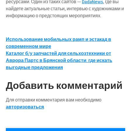
ресурсами. Один из таких сайтов —
DadaNews
, где вы
найдете актуальные статьи, интервью с художниками и
информацию о предстоящих мероприятиях.
Навигация
Использование мобильных рамп и эстакад в
современном мире
по
Каталог б/у запчастей для сельхозтехники от
записям
Аврора Партс в Брянской области: где искать
выгодные предложения
Добавить комментарий
Для отправки комментария вам необходимо
авторизоваться
.