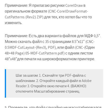
Примечание: Я прилагаю рисунки CorelDraw в
оригинальном формате (CNC-CorelDrawFormat-
CutPatterns (Rev2) ZIP) для тех, кто хотел бы что то
изменить.
Примечание: Есть два варианта файлов для МДФ 0,5″.
Можно скачать файл с 35 страницами 8.5″х11″ (CNC-
0.5MDF-CutLayout-(Rev3), PDF), или файл (CNC-(Один
48×48 Page) 05-MDF-CutPattern.pdf) с одним листом
48″x48″для печати на широкоформатном принтере.
Шаг за шагом: 1. Скачайте три PDF-файла с
шаблонами. 2. Откройте каждый файл в Adobe
Reader 3. Откройте окно печати 4. (ВАЖНО)
отключите Масштабирование страниц.
5. Проверьте, что файл случайно не масштабировался.