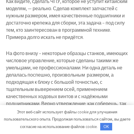
Как видите, сделать ЧПУ, которое не уступит китайским
моделям, — реально. Сделав комплект запчастей с
нужным размером, имея качественные подшипники и
достаточно крепежа для сборки, эта задача – под силу
тем, кто заинтересован в программной технике.
Примера долго искать не придётся.
На фото внизу – некоторые образцы станков, имеющих
числовое управление, которые сделаны такими же
умельцами, не профессионалами. Ни одна деталь не
делалась поспешно, произвольным размером, а
подходящая к блоку с большой точностью, с
тщательным выверением осей, применением
качественных ходовых винтов и с надёжными
подшипниками. Верно утверждение: как соберешь, так
и работать будешь.
Этот веб-сайт использует файлы cookie для улучшения
пользовательского опыта. Продолжая пользоваться сайтом, вы даете
На ЧПУ выполняется обработка дюралевой заготовки.
согласие на использование файлов cookie.
OK