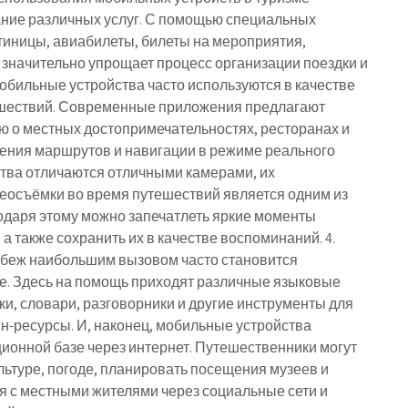
ание различных услуг. С помощью специальных
тиницы, авиабилеты, билеты на мероприятия,
 значительно упрощает процесс организации поездки и
Мобильные устройства часто используются в качестве
ешествий. Современные приложения предлагают
 о местных достопримечательностях, ресторанах и
оения маршрутов и навигации в режиме реального
ства отличаются отличными камерами, их
еосъёмки во время путешествий является одним из
одаря этому можно запечатлеть яркие моменты
 а также сохранить их в качестве воспоминаний. 4.
убеж наибольшим вызовом часто становится
е. Здесь на помощь приходят различные языковые
и, словари, разговорники и другие инструменты для
йн-ресурсы. И, наконец, мобильные устройства
онной базе через интернет. Путешественники могут
льтуре, погоде, планировать посещения музеев и
ься с местными жителями через социальные сети и