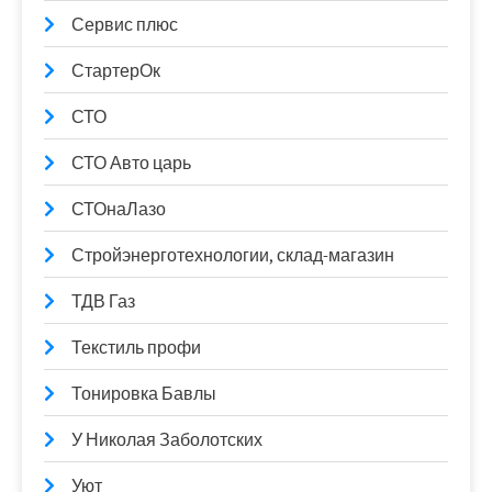
Сервис плюс
СтартерОк
СТО
СТО Авто царь
СТОнаЛазо
Стройэнерготехнологии, склад-магазин
ТДВ Газ
Текстиль профи
Тонировка Бавлы
У Николая Заболотских
Уют