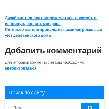
Навигация
Дизайн интерьера в морском стиле: свежесть и
непринужденная атмосфера
по
Интерьер в стиле прованс: изысканная роскошь и
записям
уют деревенского дома
Добавить комментарий
Для отправки комментария вам необходимо
авторизоваться
.
Поиск по сайту