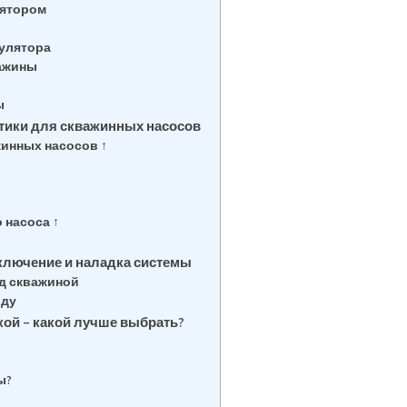
лятором
мулятора
важины
ы
тики для скважинных насосов
инных насосов ↑
 насоса ↑
ключение и наладка системы
д скважиной
оду
кой – какой лучше выбрать?
ы?