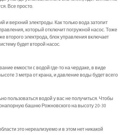
ся. Все просто.
й и верхний электроды. Как только вода затопит
управления, который отключит погружной насос. Тоже
иже второго электрода, блок управления включает
систему будет второй насос.
ние емкости с водой где-то на чердаке, в виде
высоте 3 метра от крана, и давление воды будет всего
ьно пользоваться водой у вас не получиться. Чтобы
донапорную башню Рожновского на высоту 20-30
бласти это нереализуемо и в этом нет никакой