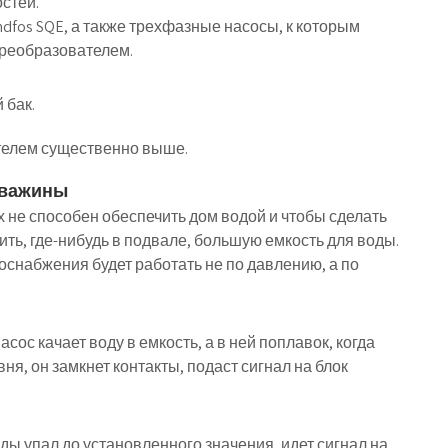
стей.
dfos SQE, а также трехфазные насосы, к которым
преобразователем.
 бак.
телем существенно выше.
кважины
 не способен обеспечить дом водой и чтобы сделать
ить, где-нибудь в подвале, большую емкость для воды.
оснабжения будет работать не по давлению, а по
сос качает воду в емкость, а в ней поплавок, когда
я, он замкнет контакты, подаст сигнал на блок
ды упал до установленного значения, идет сигнал на