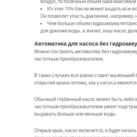
воздух, то полезный объем бака максимум
Из этих 70% бак не может выдать всю в
Он позволит упасть давлению, например, на
Чем больше объем гидроаккумуляторног
для докачки воды, а значит, ваш насос до
Автоматика для насоса без гидроакк
Можно построить автоматику без гидроаккуму
частотным преобразователем.
В таких случаях все равно ставят маленький 
открытия крана потому, как у насоса имеютс
Обычный глубинный насос может быть либо вк
частотным преобразователем умеет подстра
выдавать больше или меньше воды.
Открыв кран, насос включится, и будет качать 