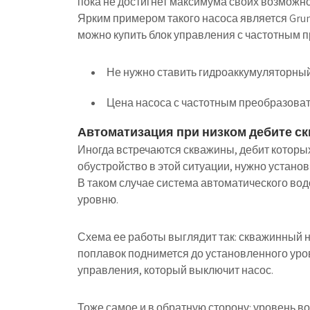
пока не достигнет максимума своих возможно
Ярким примером такого насоса является Grun
можно купить блок управления с частотным 
Не нужно ставить гидроаккумуляторный
Цена насоса с частотным преобразова
Автоматизация при низком дебите с
Иногда встречаются скважины, дебит которых
обустройство в этой ситуации, нужно установ
В таком случае система автоматического вод
уровню.
Схема ее работы выглядит так: скважинный на
поплавок поднимется до установленного уровн
управления, который выключит насос.
Тоже самое и в обратную сторону: уровень во